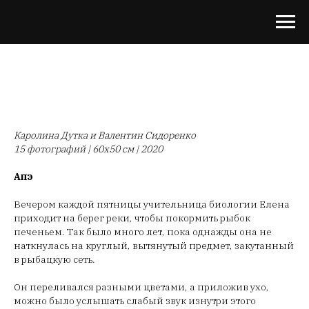
Каролина Дутка и Валентин Сидоренко
15 фотографий | 60x50 см | 2020
Апэ
Вечером каждой пятницы учительница биологии Елена
приходит на берег реки, чтобы покормить рыбок
печеньем. Так было много лет, пока однажды она не
наткнулась на круглый, вытянутый предмет, закутанный
в рыбацкую сеть.
Он переливался разными цветами, а приложив ухо,
можно было услышать слабый звук изнутри этого