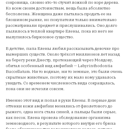
сокровища, словно кто-то стучит ложкой по коре дерева.
Ко всем своим достоинствам, вещь была абсолютно
бесполезна. Женщина даже пыталась продать ее на
блошином рынке, но покупатели только внимательно
рассматривали предмет и прислушивались. Оно долго
пылилось в теплой квартире Елены, пока из него не
вылупилось бирюзовое существо.
В детстве, папа Елены любил рассказывать девочке про
вымерших существ. Около трёхсот миллионов лет назад
на берегу реки Днестр, протекающий через Молдову,
обитал особенный вид амфибий — Labyrinthodontia
Buccellatum. Ни то водные, ни то земные, это были очень
скрытные животные, поэтому их мало кому удавалось
увидеть. Со временем численность вида сокращалась,
пока они не исчезли совсем.
Именно этот вид и попал в руки Елены. В первые дни
оттенки кожи амфибии менялись от фиолетового до
рыжего, одна нога стала синей, а пальцы были серые,
как песок. Елена провела обследование организма
земноводного, в результате которого внутри его брюха