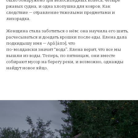
было обнаружено три велосипедных колеса, четыре
ржавых судна, и одна хлопушка для ковров. Как
следствие — отравление тяжелыми предметами и
лихорадка.
Женщина стала заботиться о нём: она научила его шить,
расчесываться и доедать крошки после еды. Елена дала
подкидышу имя — Apă [áпэ], что
по-молдавски значит “вода”. Елена верит, что все мы
вышли из воды. Теперь, по пятницам, они вместе
собирают мусор на берегу реки, и возможно, однажды
найдут новое яйцо.